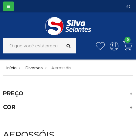
0
Início
Diversos
Aerossóis
PREÇO
COR
AEROSSÓIS