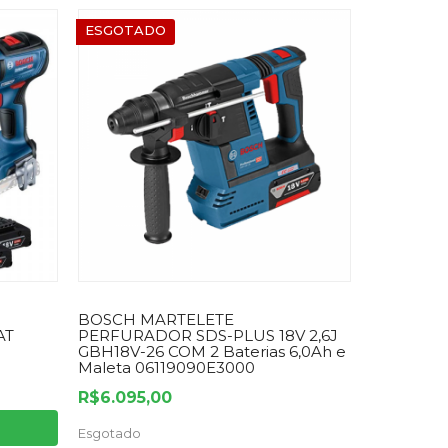
ESGOTADO
BOSCH MARTELETE
AT
PERFURADOR SDS-PLUS 18V 2,6J
GBH18V-26 COM 2 Baterias 6,0Ah e
Maleta 06119090E3000
R$6.095,00
Esgotado