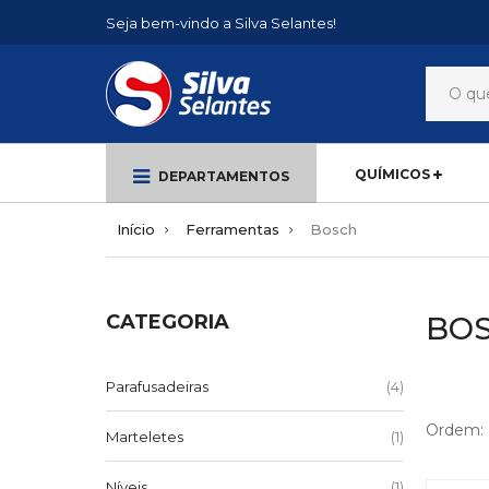
Seja bem-vindo a Silva Selantes!
QUÍMICOS
DEPARTAMENTOS
Início
Ferramentas
Bosch
CATEGORIA
BO
(4)
Parafusadeiras
Ordem:
(1)
Marteletes
(1)
Níveis