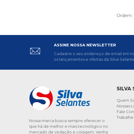
Ordem:
ASSINE NOSSA NEWSLETTER
Cadastre o seu endereço de email em no
os lançamentos e ofertas da Silva Selante
SILVA
Quem S
Nossas L
Fale Co
Trabalh
Nossa marca busca sempre oferecer o
que há de melhor e mais tecnológico no
mercado de vedação e colagem. Venha