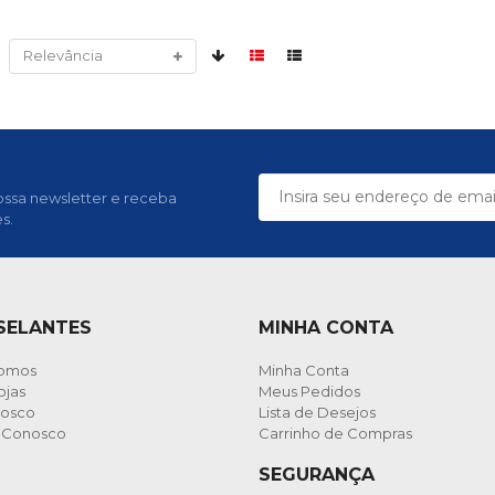
ssa newsletter e receba
s.
 SELANTES
MINHA CONTA
omos
Minha Conta
ojas
Meus Pedidos
nosco
Lista de Desejos
e Conosco
Carrinho de Compras
SEGURANÇA