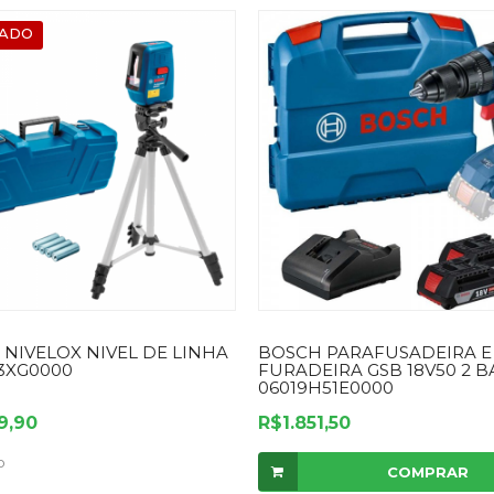
ADO
NIVELOX NIVEL DE LINHA
BOSCH PARAFUSADEIRA E
3XG0000
FURADEIRA GSB 18V50 2 B
06019H51E0000
9,90
R$1.851,50
o
COMPRAR