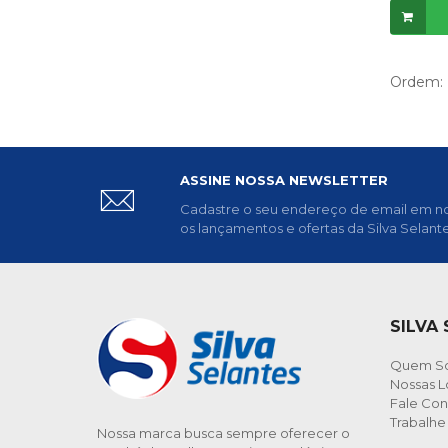
Ordem:
ASSINE NOSSA NEWSLETTER
Cadastre o seu endereço de email em no
os lançamentos e ofertas da Silva Selante
SILVA
Quem S
Nossas L
Fale Co
Trabalh
Nossa marca busca sempre oferecer o