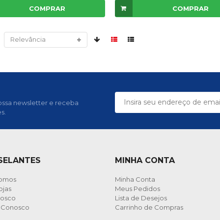
COMPRAR
COMPRAR
ssa newsletter e receba
s.
 SELANTES
MINHA CONTA
omos
Minha Conta
ojas
Meus Pedidos
nosco
Lista de Desejos
e Conosco
Carrinho de Compras