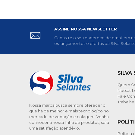
ASSINE NOSSA NEWSLETTER
Cadastre o seu endereço de email em no
os lançamentos e ofertas da Silva Selante
SILVA
Quem S
Nossas L
Fale Co
Trabalh
Nossa marca busca sempre oferecer o
que há de melhor e mais tecnológico no
mercado de vedação e colagem. Venha
POLÍT
conhecer a nossa linha de produtos, será
uma satisfação atendê-lo.
Política