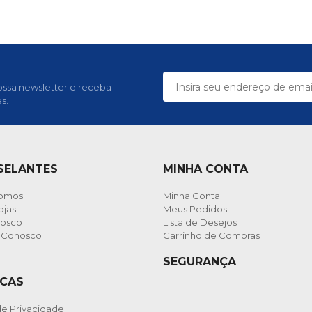
ssa newsletter e receba
s.
 SELANTES
MINHA CONTA
omos
Minha Conta
ojas
Meus Pedidos
nosco
Lista de Desejos
e Conosco
Carrinho de Compras
SEGURANÇA
ICAS
 de Privacidade