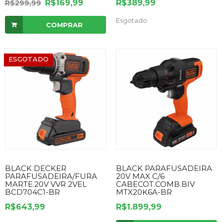
R$169,99
R$389,99
R$299,99
Esgotado
COMPRAR
ESGOTADO
BLACK DECKER
BLACK PARAFUSADEIRA
PARAFUSADEIRA/FURA
20V MAX C/6
MARTE.20V VVR 2VEL
CABECOT.COMB.BIV
BCD704C1-BR
MTX20K6A-BR
R$643,99
R$1.899,99