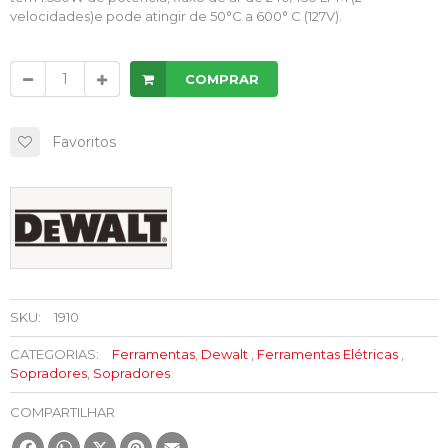
velocidades)e pode atingir de 50°C a 600° C (127V).
COMPRAR
Favoritos
SKU:
1910
CATEGORIAS:
Ferramentas
,
Dewalt
,
Ferramentas Elétricas
,
Sopradores
,
Sopradores
COMPARTILHAR
Facebook
WhatsApp
X
Pinterest
Email