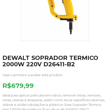
DEWALT SOPRADOR TERMICO
2000W 220V D26411-B2
Seja o primeiro a avaliar este produto
R$679,99
Ideal para aplicar películas em vidros, remover tintas, vernizes,
ceras, resinas e etiquetas, assim como secar superfícies diversas,
dobrar e soldar tubulações e plásticos. Esse Soprador Térmico
tem 1.550W de potência, fluxo de ar de 240/450 LPM (2