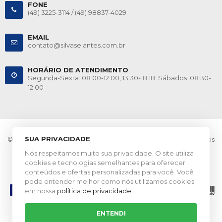
FONE
(49) 3225-3114 /
(49) 98837-4029
EMAIL
contato@silvaselantes.com.br
HORÁRIO DE ATENDIMENTO
Segunda-Sexta: 08:00-12:00, 13:30-18:18. Sábados: 08:30-
12:00
SUA PRIVACIDADE
© 2026 Silva Selantes. CNPJ: 10.548.541/0001-02. Todos os direitos
Nós respeitamos muito sua privacidade. O site utiliza
reservados.
cookies e tecnologias semelhantes para oferecer
Esta loja virtual utiliza tecnologia da
Get Commerce
.
conteúdos e ofertas personalizadas para você. Você
pode entender melhor como nós utilizamos cookies
em nossa
política de privacidade
.
ENTENDI
Entre em Contato