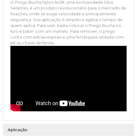
O Prego Bucha Nylon 6x38, uma exclusividade Silva
Selantes, é um produto revolucionário para o mercado de
fixações, onde se exige velocidade e principalmente
segurança. Sua aplicação é simples e agiliza o tempo de
quem aplica. Para usar, basta colocar o Prego Bucha no
furo e bater com um martelo. Para remover, o prego
conta com estrias espirais e uma fenda para retirada com
bit ou chave de fenda.
Aplicação