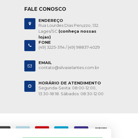
FALE CONOSCO
ENDEREÇO
Rua Lourdes Dias Peruzzo, 132.
Lages/SC
(conheça nossas
lojas)
FONE
(49) 3225-3114 /
(49) 98837-4029
EMAIL
contato@silvaselantes.com.br
HORÁRIO DE ATENDIMENTO
Segunda-Sexta: 08:00-12:00,
13:30-18:18. Sábados: 08:30-12:00