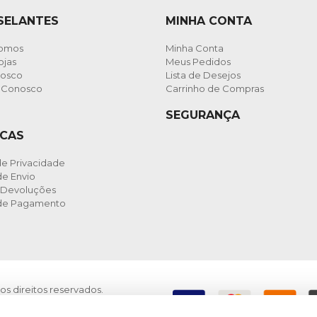
 SELANTES
MINHA CONTA
omos
Minha Conta
ojas
Meus Pedidos
nosco
Lista de Desejos
e Conosco
Carrinho de Compras
SEGURANÇA
ICAS
 de Privacidade
e Envio
 Devoluções
de Pagamento
os direitos reservados.