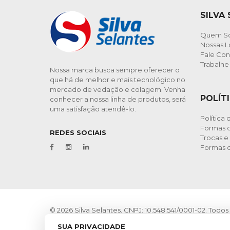
SILVA
Quem S
Nossas L
Fale Co
Trabalh
Nossa marca busca sempre oferecer o
que há de melhor e mais tecnológico no
mercado de vedação e colagem. Venha
POLÍT
conhecer a nossa linha de produtos, será
uma satisfação atendê-lo.
Política
Formas d
REDES SOCIAIS
Trocas e
Formas 
© 2026 Silva Selantes. CNPJ: 10.548.541/0001-02. Todos 
Esta loja virtual utiliza tecnologia da
Get Commerce
.
SUA PRIVACIDADE