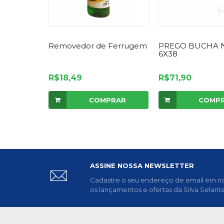
Removedor de Ferrugem
PREGO BUCHA 
6X38
R$18,49
R$71,90
COMPRAR
COMP
ASSINE NOSSA NEWSLETTER
Cadastre o seu endereço de email em no
os lançamentos e ofertas da Silva Selante