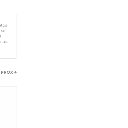
atos
 ser
a
iais
PROX