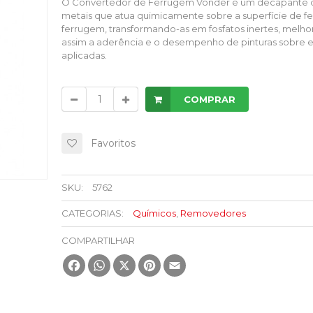
O Convertedor de Ferrugem Vonder é um decapante 
metais que atua quimicamente sobre a superfície de fe
ferrugem, transformando-as em fosfatos inertes, melh
assim a aderência e o desempenho de pinturas sobre e
aplicadas.
COMPRAR
Favoritos
SKU:
5762
CATEGORIAS:
Químicos
,
Removedores
COMPARTILHAR
Facebook
WhatsApp
X
Pinterest
Email