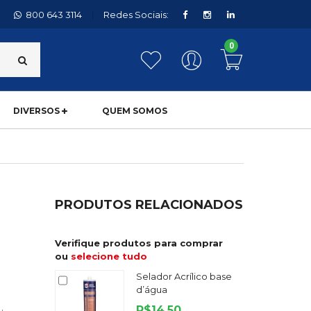
800 643 3114
Redes Sociais:
0
DIVERSOS
QUEM SOMOS
PRODUTOS RELACIONADOS
Verifique produtos para comprar
ou
selecione tudo
Selador Acrílico base
d’água
R$14,50