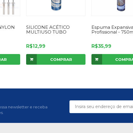
NYLON
SILICONE ACÉTICO
Espuma Expansiv
MULTIUSO TUBO
Profissional - 750
R$12,99
R$35,99
RAR
COMPRAR
COMPR
ssa newsletter e receba
s.