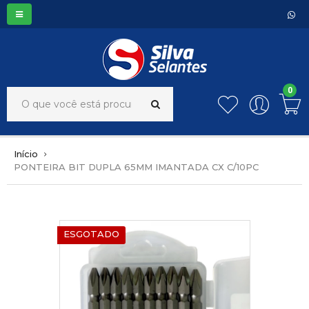
0
Início
PONTEIRA BIT DUPLA 65MM IMANTADA CX C/10PC
ESGOTADO